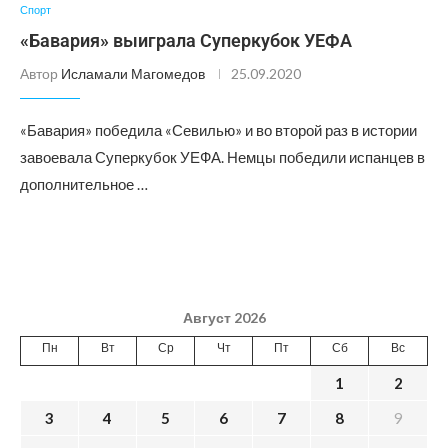
Спорт
«Бавария» выиграла Суперкубок УЕФА
Автор
Исламали Магомедов
25.09.2020
«Бавария» победила «Севилью» и во второй раз в истории
завоевала Суперкубок УЕФА. Немцы победили испанцев в
дополнительное …
Август 2026
Пн
Вт
Ср
Чт
Пт
Сб
Вс
1
2
3
4
5
6
7
8
9