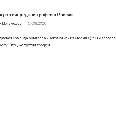
грал очередной трофей в России
и Магомедов
07.08.2020
ргская команда обыграла «Локомотив» из Москвы (2:1) и завоев
олу. Это уже третий трофей …