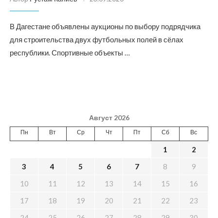
В Дагестане объявлены аукционы по выбору подрядчика
для строительства двух футбольных полей в сёлах
республики. Спортивные объекты …
Август 2026
Пн
Вт
Ср
Чт
Пт
Сб
Вс
1
2
3
4
5
6
7
8
9
10
11
12
13
14
15
16
17
18
19
20
21
22
23
24
25
26
27
28
29
30