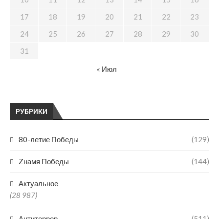
17
18
19
20
21
22
23
24
25
26
27
28
29
30
31
« Июл
РУБРИКИ
80-летие Победы
(129)
Zнамя Победы
(144)
Актуальное
(28 987)
Антитеррор
(511)