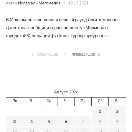
Автор
Исламали Магомедов
13.12.2021
В Махачкале завершился первый раунд Лиги чемпионов
Дагестана, сообщили корреспонденту «Мирмола» в
городской Федерации футбола. Турнир приурочен …
СЛЕДУЮЩИЕ
ПРЕДЫДУЩИЕ
Август 2026
Пн
Вт
Ср
Чт
Пт
Сб
Вс
1
2
3
4
5
6
7
8
9
10
11
12
13
14
15
16