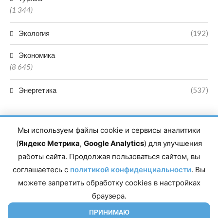
(1 344)
Экология
(192)
Экономика
(8 645)
Энергетика
(537)
Мы используем файлы cookie и сервисы аналитики
(
Яндекс Метрика
,
Google Analytics
) для улучшения
работы сайта. Продолжая пользоваться сайтом, вы
Главный редактор сетевого издания Магомаев Тимур Нухович.
соглашаетесь с
Контакты редакции: 8(988)-292-94-34 Почта: vestiskfo@gmail.com По
политикой конфиденциальности
. Вы
вопросам сотрудничества: institut-media@yandex.ru Адрес: 367018,
можете запретить обработку cookies в настройках
Республика Дагестан, г. Махачкала, пр-т Насрутдинова, д. 1а. Все
права защищены. Копирование и использование полных материалов
браузера.
запрещено, частичное цитирование возможно только при условии
гиперссылки на сайт mirmol.ru. 16+
ПРИНИМАЮ