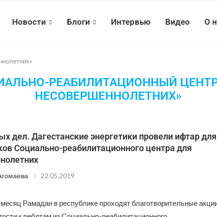
Новости
Блоги
Интервью
Видео
О 
ннолетних»
ИАЛЬНО-РЕАБИЛИТАЦИОННЫЙ ЦЕНТР
НЕСОВЕРШЕННОЛЕТНИХ»
х дел. Дагестанские энергетики провели ифтар для
ков Социально-реабилитационного центра для
нолетних
агомаева
22.05.2019
 месяц Рамадан в республике проходят благотворительные акции
 гости к ребятам из Социально-реабилитационного …