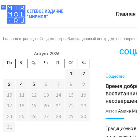
Главная
Главная страница
»
Социально-реабилитационный центр для несоверше
СОЦ
Август 2026
Пн
Вт
Ср
Чт
Пт
Сб
Вс
1
2
Общество
3
4
5
6
7
8
9
Время добры
воспитанни
10
11
12
13
14
15
16
несовершен
17
18
19
20
21
22
23
Автор
Амина М
24
25
26
27
28
29
30
31
Традиционно в
отправились в