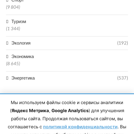
(9 804)
Туризм
(1 344)
Экология
(192)
Экономика
(8 645)
Энергетика
(537)
Мы используем файлы cookie и сервисы аналитики
(
Яндекс Метрика
,
Google Analytics
) для улучшения
работы сайта. Продолжая пользоваться сайтом, вы
Главный редактор сетевого издания Магомаев Тимур Нухович.
соглашаетесь с
Контакты редакции: 8(988)-292-94-34 Почта: vestiskfo@gmail.com По
политикой конфиденциальности
. Вы
вопросам сотрудничества: institut-media@yandex.ru Адрес: 367018,