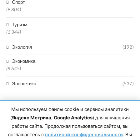
Спорт
(9 804)
Туризм
(1 344)
Экология
(192)
Экономика
(8 645)
Энергетика
(537)
Мы используем файлы cookie и сервисы аналитики
(
Яндекс Метрика
,
Google Analytics
) для улучшения
работы сайта. Продолжая пользоваться сайтом, вы
Главный редактор сетевого издания Магомаев Тимур Нухович.
соглашаетесь с
Контакты редакции: 8(988)-292-94-34 Почта: vestiskfo@gmail.com По
политикой конфиденциальности
. Вы
вопросам сотрудничества: institut-media@yandex.ru Адрес: 367018,