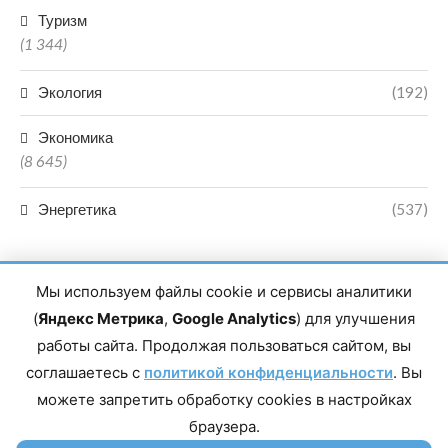
Туризм
(1 344)
Экология
(192)
Экономика
(8 645)
Энергетика
(537)
Мы используем файлы cookie и сервисы аналитики
(
Яндекс Метрика
,
Google Analytics
) для улучшения
работы сайта. Продолжая пользоваться сайтом, вы
Главный редактор сетевого издания Магомаев Тимур Нухович.
соглашаетесь с
Контакты редакции: 8(988)-292-94-34 Почта: vestiskfo@gmail.com По
политикой конфиденциальности
. Вы
вопросам сотрудничества: institut-media@yandex.ru Адрес: 367018,
можете запретить обработку cookies в настройках
Республика Дагестан, г. Махачкала, пр-т Насрутдинова, д. 1а. Все
права защищены. Копирование и использование полных материалов
браузера.
запрещено, частичное цитирование возможно только при условии