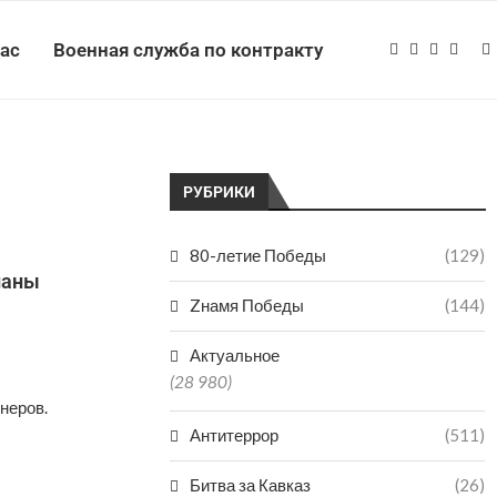
нас
Военная служба по контракту
РУБРИКИ
80-летие Победы
(129)
наны
Zнамя Победы
(144)
Актуальное
(28 980)
неров.
Антитеррор
(511)
Битва за Кавказ
(26)