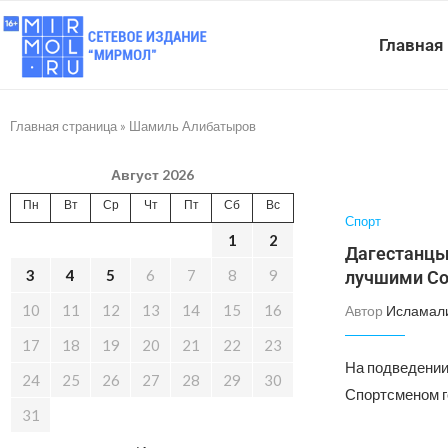
Главная
Главная страница
»
Шамиль Алибатыров
Август 2026
Пн
Вт
Ср
Чт
Пт
Сб
Вс
Спорт
1
2
Дагестанцы
3
4
5
6
7
8
9
лучшими С
10
11
12
13
14
15
16
Автор
Исламал
17
18
19
20
21
22
23
На подведении
24
25
26
27
28
29
30
Спортсменом г
31