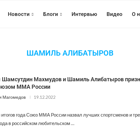
Новости
Блоги
Интервью
Видео
О 
ШАМИЛЬ АЛИБАТЫРОВ
 Шамсутдин Махмудов и Шамиль Алибатыров приз
оюзом ММА России
и Магомедов
19.12.2022
 итогов года Союз ММА России назвал лучших спортсменов и тре
ода в российском любительском …