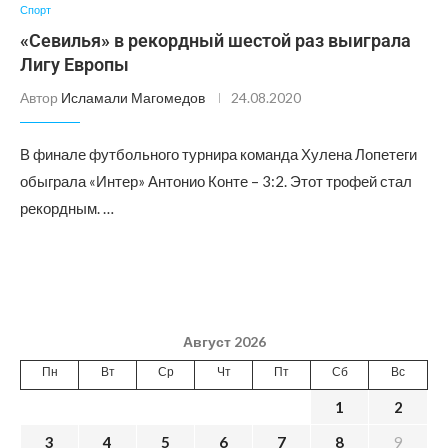
Спорт
«Севилья» в рекордный шестой раз выиграла
Лигу Европы
Автор
Исламали Магомедов
24.08.2020
В финале футбольного турнира команда Хулена Лопетеги
обыграла «Интер» Антонио Конте – 3:2. Этот трофей стал
рекордным. …
Август 2026
Пн
Вт
Ср
Чт
Пт
Сб
Вс
1
2
3
4
5
6
7
8
9