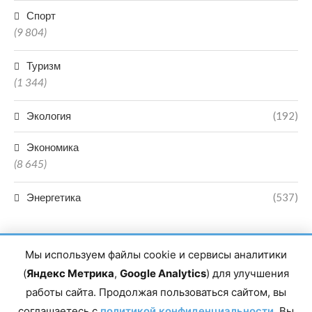
Спорт
(9 804)
Туризм
(1 344)
Экология
(192)
Экономика
(8 645)
Энергетика
(537)
Мы используем файлы cookie и сервисы аналитики
(
Яндекс Метрика
,
Google Analytics
) для улучшения
работы сайта. Продолжая пользоваться сайтом, вы
Главный редактор сетевого издания Магомаев Тимур Нухович.
соглашаетесь с
Контакты редакции: 8(988)-292-94-34 Почта: vestiskfo@gmail.com По
политикой конфиденциальности
. Вы