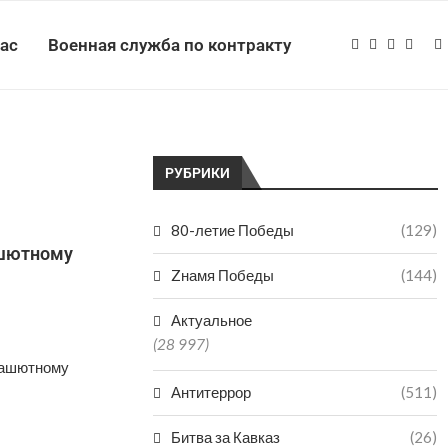
нас
Военная служба по контракту
РУБРИКИ
80-летие Победы
(129)
ашютному
Zнамя Победы
(144)
Актуальное
(28 997)
рашютному
Антитеррор
(511)
Битва за Кавказ
(26)