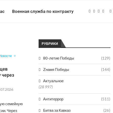
нас
Военная служба по контракту
РУБРИКИ
Новости
80-летие Победы
(129)
нцев
Zнамя Победы
(144)
 через
Актуальное
(28 997)
.07.2026
Антитеррор
(511)
вую семейную
Битва за Кавказ
(26)
сии. Через