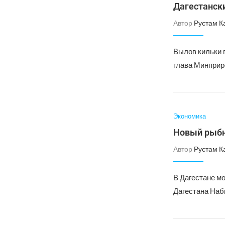
Дагестански
Автор
Рустам К
Вылов кильки в
глава Минпри
Экономика
Новый рыбн
Автор
Рустам К
В Дагестане м
Дагестана Наб