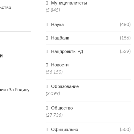
Муниципалитеты
ьство
(5 845)
Наука
(480)
Нацбанк
(156)
Нацпроекты РД
(539)
и
Новости
(56 150)
Образование
нии «За Родину
(3 099)
Общество
(27 736)
Официально
(500)