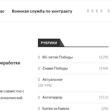
нас
Военная служба по контракту
РУБРИКИ
80-летие Победы
(129)
реработке
Zнамя Победы
(144)
Актуальное
(28 998)
в совместно с
Антитеррор
(511)
хачкалинский
Битва за Кавказ
(26)