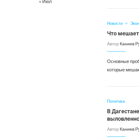
« Июл
Новости
Эко
Что мешает
Автор
Каниев Р
Основные проб
которые мешаю
Политика
В Дагестане
выловленн
Автор
Каниев Р