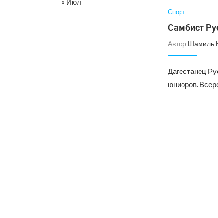
« Июл
Спорт
Самбист Ру
Автор
Шамиль 
Дагестанец Ру
юниоров. Всер