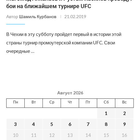
бои на ближайшем турнире UFC
Автор
Шамиль Курбанов
21.02.2019
В Чехии в эту субботу пройдет первый в истории этой
страны турнир промоутерской компании UFC. Свои
очередные …
Август 2026
Пн
Вт
Ср
Чт
Пт
Сб
Вс
1
2
3
4
5
6
7
8
9
10
11
12
13
14
15
16