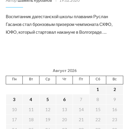
Автор
Шамиль Курбанов
19.02.2020
Воспитанник дагестанской школы плавания Руслан
Гасанов стал бронзовым призером чемпионата СКФО,
ЮФО, который стартовал накануне в Волгограде. …
Август 2026
Пн
Вт
Ср
Чт
Пт
Сб
Вс
1
2
3
4
5
6
7
8
9
10
11
12
13
14
15
16
17
18
19
20
21
22
23