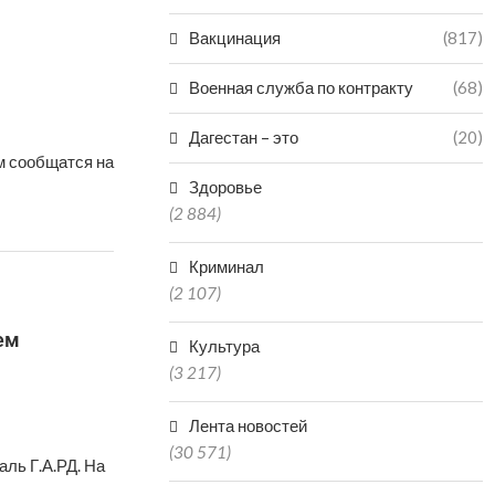
Вакцинация
(817)
Военная служба по контракту
(68)
Дагестан – это
(20)
м сообщатся на
Здоровье
(2 884)
Криминал
(2 107)
ем
Культура
(3 217)
Лента новостей
(30 571)
ль Г.А.РД. На