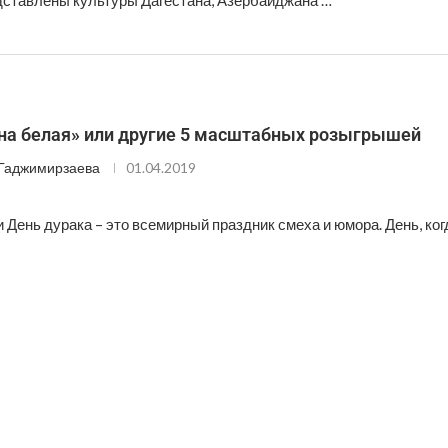
дставлены культуры Дагестана, Азербайджана …
ина белая» или другие 5 масштабных розыгрышей
Гаджимирзаева
01.04.2019
 День дурака – это всемирный праздник смеха и юмора. День, ког