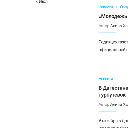
« Июл
Новости
Общ
«Молодежь 
Автор
Алина Ха
Редакция газе
официальной ст
Новости
В Дагестан
турпутевок
Автор
Алина Ха
9 октября в Д