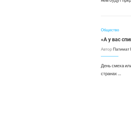
нем будут пре
Общество
«А у вас сп
Автор
Патимат 
День смеха или
странах …