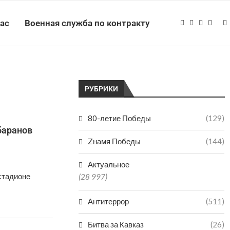
нас
Военная служба по контракту
РУБРИКИ
80-летие Победы
(129)
баранов
Zнамя Победы
(144)
Актуальное
стадионе
(28 997)
Антитеррор
(511)
Битва за Кавказ
(26)