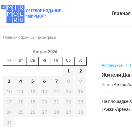
Главная
Главная страница
»
розыгрыш
Август 2026
Пн
Вт
Ср
Чт
Пт
Сб
Вс
Актуальное
Н
1
2
Жители Даг
3
4
5
6
7
8
9
Автор
Амина А
10
11
12
13
14
15
16
На площадке X
17
18
19
20
21
22
23
«Анжи-Арена» 
24
25
26
27
28
29
30
31