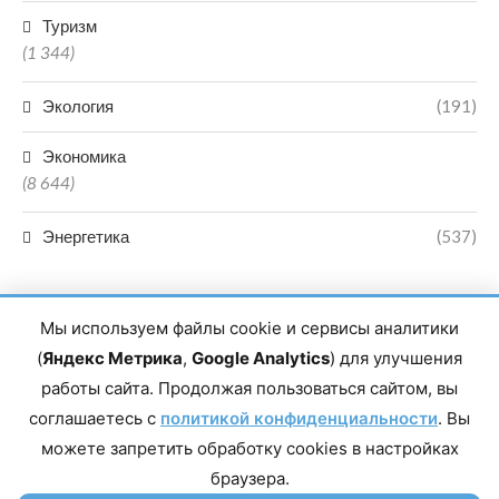
Туризм
(1 344)
Экология
(191)
Экономика
(8 644)
Энергетика
(537)
Мы используем файлы cookie и сервисы аналитики
(
Яндекс Метрика
,
Google Analytics
) для улучшения
работы сайта. Продолжая пользоваться сайтом, вы
Главный редактор сетевого издания Магомаев Тимур Нухович.
соглашаетесь с
Контакты редакции: 8(988)-292-94-34 Почта: vestiskfo@gmail.com По
политикой конфиденциальности
. Вы
вопросам сотрудничества: institut-media@yandex.ru Адрес: 367018,
можете запретить обработку cookies в настройках
Республика Дагестан, г. Махачкала, пр-т Насрутдинова, д. 1а. Все
права защищены. Копирование и использование полных материалов
браузера.
запрещено, частичное цитирование возможно только при условии