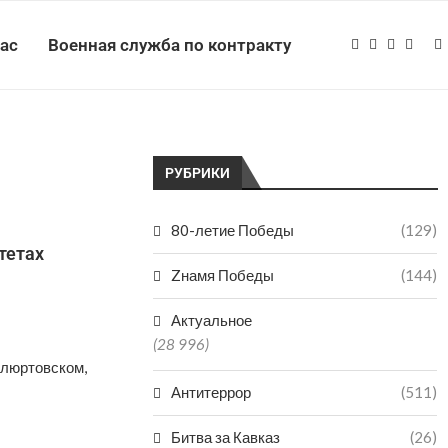
нас
Военная служба по контракту
РУБРИКИ
80-летие Победы
(129)
тетах
Zнамя Победы
(144)
Актуальное
(28 996)
илюртовском,
Антитеррор
(511)
Битва за Кавказ
(26)