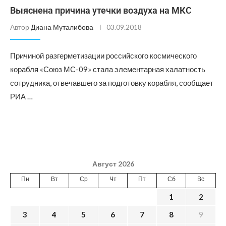
Выяснена причина утечки воздуха на МКС
Автор
Диана Муталибова
03.09.2018
Причиной разгерметизации российского космического
корабля «Союз МС-09» стала элементарная халатность
сотрудника, отвечавшего за подготовку корабля, сообщает
РИА …
Август 2026
Пн
Вт
Ср
Чт
Пт
Сб
Вс
1
2
3
4
5
6
7
8
9