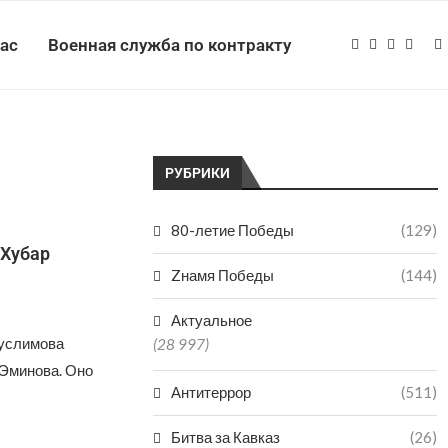
нас
Военная служба по контракту
РУБРИКИ
80-летие Победы
(129)
 Хубар
Zнамя Победы
(144)
Актуальное
услимова
(28 997)
 Эминова. Оно
Антитеррор
(511)
Битва за Кавказ
(26)