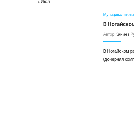
« Июл
Муниципалитеты
В Ногайском
Автор
Каниев Р
В Ногайском р
(дочерняя комп