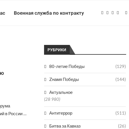
нас
Военная служба по контракту
РУБРИКИ
80-летие Победы
(129)
ую
Zнамя Победы
(144)
Актуальное
(28 980)
орума
Антитеррор
(511)
ий в России …
Битва за Кавказ
(26)