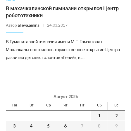
В махачкалинской гимназии открылся Центр
робототехники
Автор
alieva.amina
24.03.2017
В Гуманитарной гимназии имени М.Г. Гамзатова г.
Махачкалы состоялось торжественное открытие Центра
развития детских талантов «Гений», в …
Август 2026
Пн
Вт
Ср
Чт
Пт
Сб
Вс
1
2
3
4
5
6
7
8
9