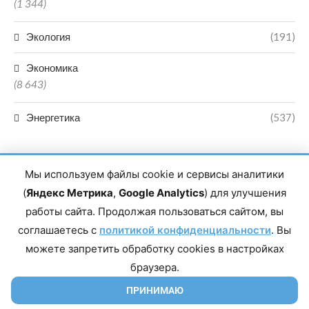
(1 344)
Экология
(191)
Экономика
(8 643)
Энергетика
(537)
Мы используем файлы cookie и сервисы аналитики
(
Яндекс Метрика
,
Google Analytics
) для улучшения
работы сайта. Продолжая пользоваться сайтом, вы
Главный редактор сетевого издания Магомаев Тимур Нухович.
соглашаетесь с
Контакты редакции: 8(988)-292-94-34 Почта: vestiskfo@gmail.com По
политикой конфиденциальности
. Вы
вопросам сотрудничества: institut-media@yandex.ru Адрес: 367018,
можете запретить обработку cookies в настройках
Республика Дагестан, г. Махачкала, пр-т Насрутдинова, д. 1а. Все
права защищены. Копирование и использование полных материалов
браузера.
запрещено, частичное цитирование возможно только при условии
гиперссылки на сайт mirmol.ru. 16+
ПРИНИМАЮ