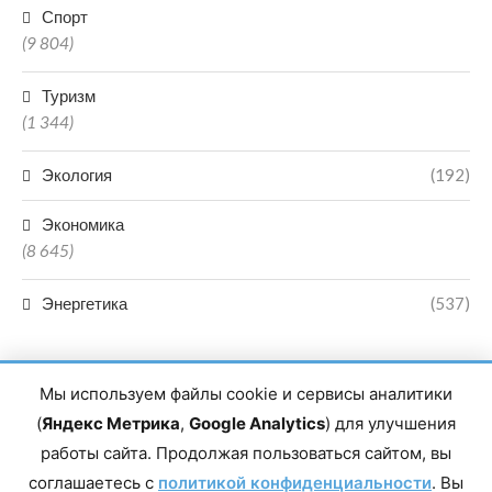
Спорт
(9 804)
Туризм
(1 344)
Экология
(192)
Экономика
(8 645)
Энергетика
(537)
Мы используем файлы cookie и сервисы аналитики
(
Яндекс Метрика
,
Google Analytics
) для улучшения
работы сайта. Продолжая пользоваться сайтом, вы
Главный редактор сетевого издания Магомаев Тимур Нухович.
соглашаетесь с
Контакты редакции: 8(988)-292-94-34 Почта: vestiskfo@gmail.com По
политикой конфиденциальности
. Вы