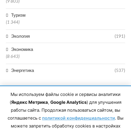
(9 803)
Туризм
(1 344)
Экология
(191)
Экономика
(8 643)
Энергетика
(537)
Мы используем файлы cookie и сервисы аналитики
(
Яндекс Метрика
,
Google Analytics
) для улучшения
работы сайта. Продолжая пользоваться сайтом, вы
Главный редактор сетевого издания Магомаев Тимур Нухович.
соглашаетесь с
Контакты редакции: 8(988)-292-94-34 Почта: vestiskfo@gmail.com По
политикой конфиденциальности
. Вы
вопросам сотрудничества: institut-media@yandex.ru Адрес: 367018,
можете запретить обработку cookies в настройках
Республика Дагестан, г. Махачкала, пр-т Насрутдинова, д. 1а. Все