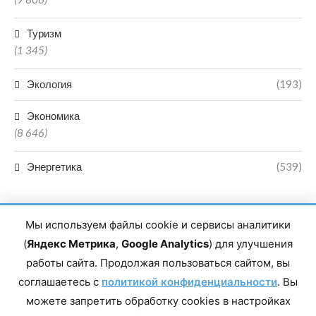
Туризм
(1 345)
Экология
(193)
Экономика
(8 646)
Энергетика
(539)
Мы используем файлы cookie и сервисы аналитики
(
Яндекс Метрика
,
Google Analytics
) для улучшения
работы сайта. Продолжая пользоваться сайтом, вы
Главный редактор сетевого издания Магомаев Тимур Нухович.
соглашаетесь с
Контакты редакции: 8(988)-292-94-34 Почта: vestiskfo@gmail.com По
политикой конфиденциальности
. Вы
вопросам сотрудничества: institut-media@yandex.ru Адрес: 367018,
можете запретить обработку cookies в настройках
Республика Дагестан, г. Махачкала, пр-т Насрутдинова, д. 1а. Все
права защищены. Копирование и использование полных материалов