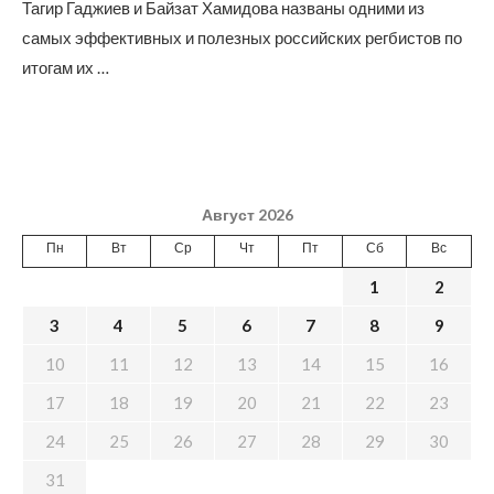
Тагир Гаджиев и Байзат Хамидова названы одними из
самых эффективных и полезных российских регбистов по
итогам их …
Август 2026
Пн
Вт
Ср
Чт
Пт
Сб
Вс
1
2
3
4
5
6
7
8
9
10
11
12
13
14
15
16
17
18
19
20
21
22
23
24
25
26
27
28
29
30
31