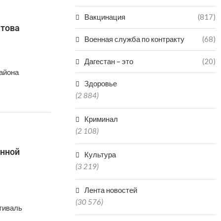
Вакцинация
(817)
атова
Военная служба по контракту
(68)
Дагестан – это
(20)
района
Здоровье
(2 884)
Криминал
(2 108)
онной
Культура
(3 219)
Лента новостей
(30 576)
тиваль