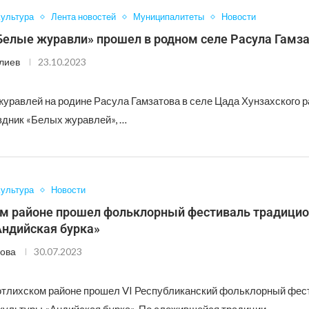
ультура
Лента новостей
Муниципалитеты
Новости
Белые журавли» прошел в родном селе Расула Гамз
лиев
23.10.2023
журавлей на родине Расула Гамзатова в селе Цада Хунзахского 
здник «Белых журавлей», …
ультура
Новости
ом районе прошел фольклорный фестиваль традици
Андийская бурка»
ова
30.07.2023
Ботлихском районе прошел VI Республиканский фольклорный фес