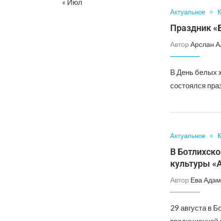
« Июл
Актуальное
К
Праздник «
Автор
Арслан А
В День белых 
состоялся пра
Актуальное
К
В Ботлихск
культуры «
Автор
Ева Адам
29 августа в 