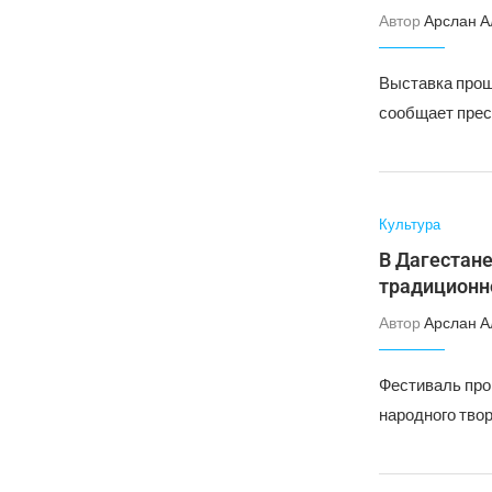
Автор
Арслан А
Выставка прош
сообщает прес
Культура
В Дагестан
традиционн
Автор
Арслан А
Фестиваль про
народного тво