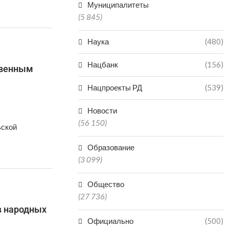
Муниципалитеты
(5 845)
Наука
(480)
Нацбанк
(156)
твенным
Нацпроекты РД
(539)
Новости
(56 150)
ьской
Образование
(3 099)
Общество
(27 736)
в народных
Официально
(500)