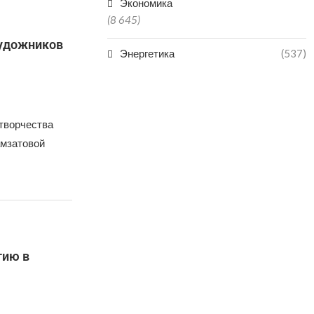
Экономика
(8 645)
художников
Энергетика
(537)
 творчества
амзатовой
тию в