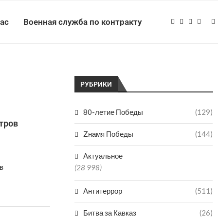
нас
Военная служба по контракту
РУБРИКИ
80-летие Победы
(129)
тров
Zнамя Победы
(144)
Актуальное
в
(28 998)
Антитеррор
(511)
Битва за Кавказ
(26)