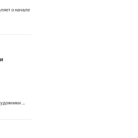
ляет о начале
и
художники …