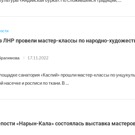
культуры «Андийская бурка». По сложившейся традиции, …
ости
из ЛНР провели мастер-классы по народно-художес
брагимова
17.11.2022
площадке санатория «Каспий» прошли мастер-классы по унцукул
 насечке и росписи по ткани. В …
репости «Нарын-Кала» состоялась выставка мастеро