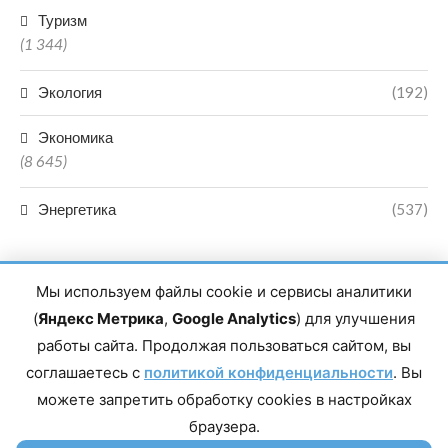
Туризм
(1 344)
Экология
(192)
Экономика
(8 645)
Энергетика
(537)
Мы используем файлы cookie и сервисы аналитики
(
Яндекс Метрика
,
Google Analytics
) для улучшения
работы сайта. Продолжая пользоваться сайтом, вы
Главный редактор сетевого издания Магомаев Тимур Нухович.
соглашаетесь с
Контакты редакции: 8(988)-292-94-34 Почта: vestiskfo@gmail.com По
политикой конфиденциальности
. Вы
вопросам сотрудничества: institut-media@yandex.ru Адрес: 367018,
можете запретить обработку cookies в настройках
Республика Дагестан, г. Махачкала, пр-т Насрутдинова, д. 1а. Все
права защищены. Копирование и использование полных материалов
браузера.
запрещено, частичное цитирование возможно только при условии