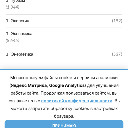
Туризм
(1 344)
Экология
(192)
Экономика
(8 645)
Энергетика
(537)
Мы используем файлы cookie и сервисы аналитики
(
Яндекс Метрика
,
Google Analytics
) для улучшения
работы сайта. Продолжая пользоваться сайтом, вы
Главный редактор сетевого издания Магомаев Тимур Нухович.
соглашаетесь с
Контакты редакции: 8(988)-292-94-34 Почта: vestiskfo@gmail.com По
политикой конфиденциальности
. Вы
вопросам сотрудничества: institut-media@yandex.ru Адрес: 367018,
можете запретить обработку cookies в настройках
Республика Дагестан, г. Махачкала, пр-т Насрутдинова, д. 1а. Все
права защищены. Копирование и использование полных материалов
браузера.
запрещено, частичное цитирование возможно только при условии
гиперссылки на сайт mirmol.ru. 16+
ПРИНИМАЮ