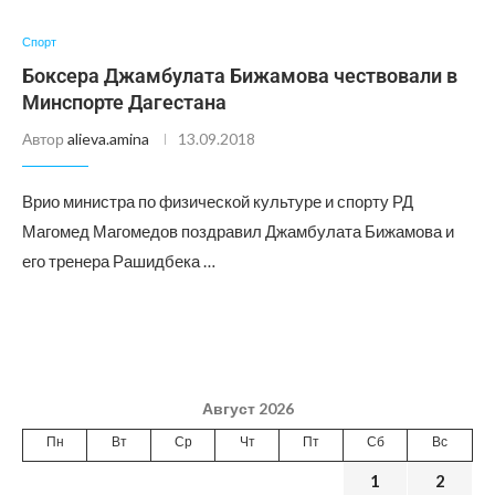
Спорт
Боксера Джамбулата Бижамова чествовали в
Минспорте Дагестана
Автор
alieva.amina
13.09.2018
Врио министра по физической культуре и спорту РД
Магомед Магомедов поздравил Джамбулата Бижамова и
его тренера Рашидбека …
Август 2026
Пн
Вт
Ср
Чт
Пт
Сб
Вс
1
2