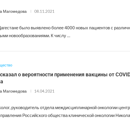
а Магомедова
08.11.2021
 Дагестане было выявлено более 4000 новых пациентов с различ
ыми новообразованиями. К числу …
щество
сказал о вероятности применения вакцины от COVID
ка
а Магомедова
14.04.2021
колог, руководитель отдела междисциплинарной онкологии центр
н правления Российского общества клинической онкологии Никол