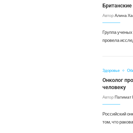
Британские
Автор
Алина Ха
Группа ученых
провела иссле
Здоровье
Об
Онколог про
человеку
Автор
Патимат 
Российский он
том, что раков