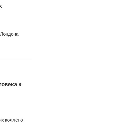
х
 Лондона
ловека к
х коллег о