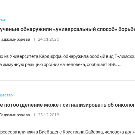
ука
 ученые обнаружили «универсальный способ» борьб
Гаджимирзаева
24.01.2020
х из Университета Кардиффа, обнаружила особый вид Т-лимфоц
а иммунную реакцию организма человека, сообщает BBC …
щество
 потоотделение может сигнализировать об онколо
Гаджимирзаева
25.12.2019
фессора клиники в Висбадене Кристиана Байерла, человека дол