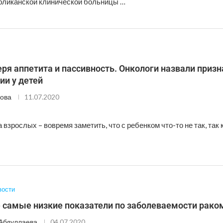
бликанской клинической больницы …
еря аппетита и пассивность. Онкологи назвали призн
ии у детей
ова
11.07.2020
 взрослых – вовремя заметить, что с ребенком что-то не так, так к
вости
е самые низкие показатели по заболеваемости рако
Абдуллаева
04.07.2020