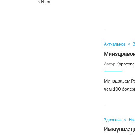
« Июл
Актуальное
З
Минздравом
Автор
Каратова
Минздравом Ро
чем 100 болез
Здоровье
Но
Иммунизаци