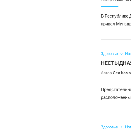
В Республике 
привел Минздр
Здоровье
Но
НЕСТЫДНАЯ
Автор
Лея Кама
Предстательна
расположенный
Здоровье
Но