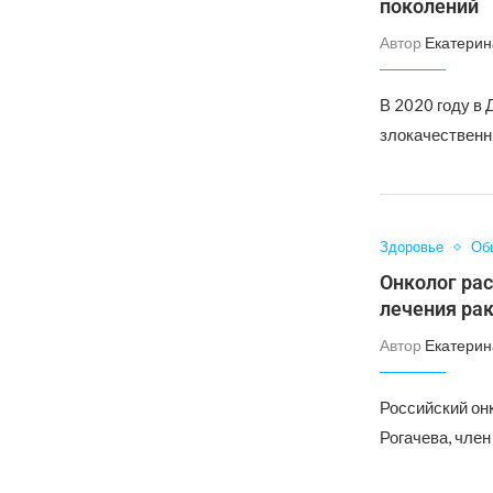
поколений
Автор
Екатерин
В 2020 году в
злокачественн
Здоровье
Об
Онколог рас
лечения ра
Автор
Екатерин
Российский он
Рогачева, чле