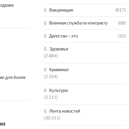
нздраве
Вакцинация
(817)
Военная служба по контракту
(68)
Дагестан – это
(20)
Здоровье
(2 884)
Криминал
(2 104)
ие для более
Культура
(3 215)
Лента новостей
(30 551)
их