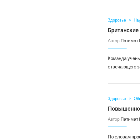
Здоровье
На
Британские
Автор
Патимат 
Команда учены
отвечающего з
Здоровье
Об
Повышенное
Автор
Патимат 
По словам про