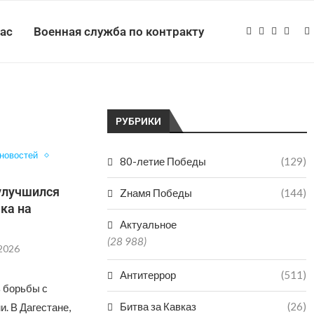
нас
Военная служба по контракту
РУБРИКИ
 новостей
80-летие Победы
(129)
 улучшился
Zнамя Победы
(144)
ка на
Актуальное
(28 988)
.2026
Антитеррор
(511)
 борьбы с
Битва за Кавказ
(26)
. В Дагестане,