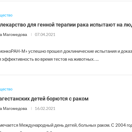
щество
лекарство для генной терапии рака испытают на лю
а Магомедова
07.04.2021
ионкоРАН-М» успешно прошел доклинические испытания и дока
и эффективность во время тестов на животных. …
щество
агестанских детей борются с раком
а Магомедова
16.02.2021
мечается Международный день детей, больных раком. С 2004 год