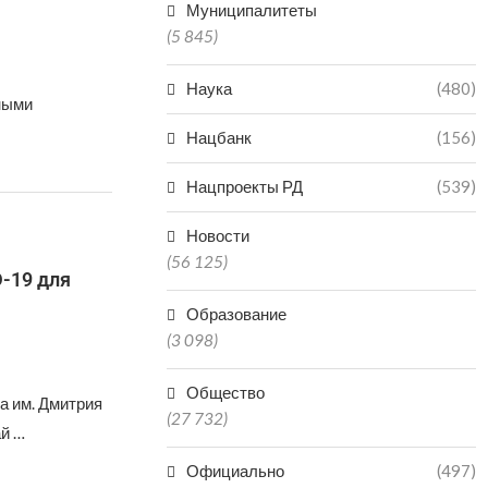
Муниципалитеты
(5 845)
Наука
(480)
ными
Нацбанк
(156)
Нацпроекты РД
(539)
Новости
(56 125)
-19 для
Образование
(3 098)
Общество
а им. Дмитрия
(27 732)
ай …
Официально
(497)