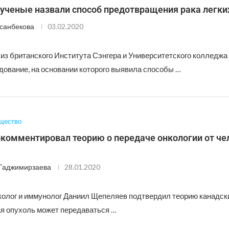
 ученые назвали способ предотвращения рака легки
санбекова
03.02.2020
 из британского Института Сэнгера и Университетского колледжа
дование, на основании которого выявила способы …
щество
комментировал теорию о передаче онкологии от че
Гаджимирзаева
28.01.2020
колог и иммунолог Даниил Щепеляев подтвердил теорию канадски
ая опухоль может передаваться …