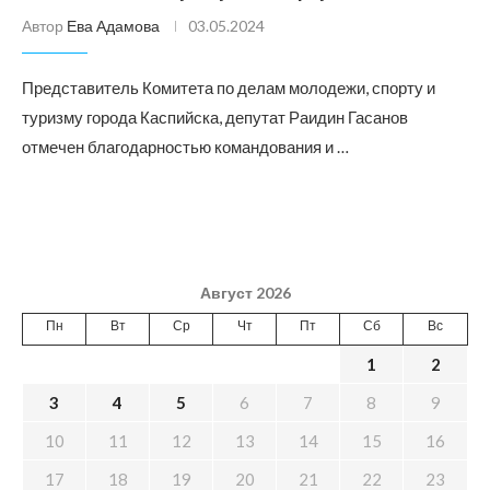
Автор
Ева Адамова
03.05.2024
Представитель Комитета по делам молодежи, спорту и
туризму города Каспийска, депутат Раидин Гасанов
отмечен благодарностью командования и …
Август 2026
Пн
Вт
Ср
Чт
Пт
Сб
Вс
1
2
3
4
5
6
7
8
9
10
11
12
13
14
15
16
17
18
19
20
21
22
23