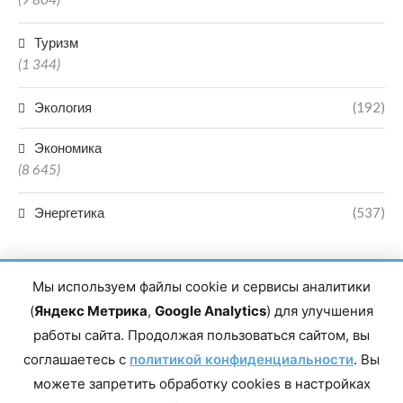
Туризм
(1 344)
Экология
(192)
Экономика
(8 645)
Энергетика
(537)
Мы используем файлы cookie и сервисы аналитики
(
Яндекс Метрика
,
Google Analytics
) для улучшения
работы сайта. Продолжая пользоваться сайтом, вы
Главный редактор сетевого издания Магомаев Тимур Нухович.
соглашаетесь с
Контакты редакции: 8(988)-292-94-34 Почта: vestiskfo@gmail.com По
политикой конфиденциальности
. Вы
вопросам сотрудничества: institut-media@yandex.ru Адрес: 367018,
можете запретить обработку cookies в настройках
Республика Дагестан, г. Махачкала, пр-т Насрутдинова, д. 1а. Все
права защищены. Копирование и использование полных материалов