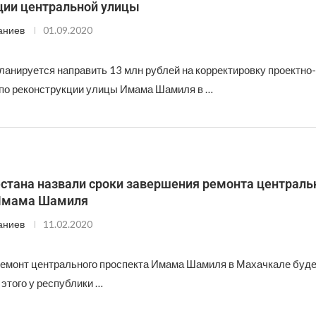
ции центральной улицы
аниев
01.09.2020
ланируется направить 13 млн рублей на корректировку проектно
по реконструкции улицы Имама Шамиля в …
естана назвали сроки завершения ремонта централь
 Имама Шамиля
аниев
11.02.2020
емонт центрального проспекта Имама Шамиля в Махачкале буде
 этого у республики …