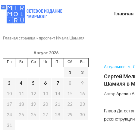
Главная
Главная страница
»
проспект Имама Шамиля
Август 2026
Пн
Вт
Ср
Чт
Пт
Сб
Вс
Актуальное
Л
1
2
Сергей Мели
3
4
5
6
7
8
9
Шамиля в М
10
11
12
13
14
15
16
Автор
Арслан А
17
18
19
20
21
22
23
Глава Дагеста
24
25
26
27
28
29
30
реконструкции
31