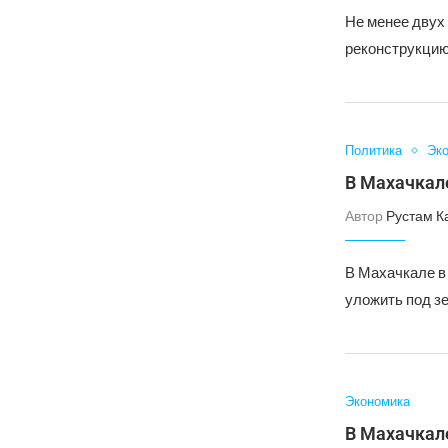
Не менее двух
реконструкцию
Политика
Эк
В Махачкал
Автор
Рустам К
В Махачкале в
уложить под з
Экономика
В Махачкале