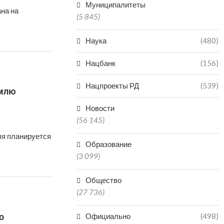
Муниципалитеты
на на
(5 845)
Наука
(480)
Нацбанк
(156)
Нацпроекты РД
(539)
емлю
Новости
(56 145)
ля планируется
Образование
(3 099)
Общество
(27 736)
о
Официально
(498)