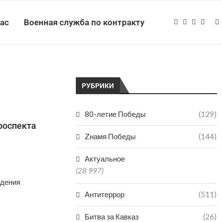
нас
Военная служба по контракту
РУБРИКИ
80-летие Победы
(129)
роспекта
Zнамя Победы
(144)
Актуальное
(28 997)
едения
Антитеррор
(511)
Битва за Кавказ
(26)