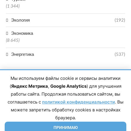
(1 344)
Экология
(192)
Экономика
(8 645)
Энергетика
(537)
Мы используем файлы cookie и сервисы аналитики
(
Яндекс Метрика
,
Google Analytics
) для улучшения
работы сайта. Продолжая пользоваться сайтом, вы
Главный редактор сетевого издания Магомаев Тимур Нухович.
соглашаетесь с
Контакты редакции: 8(988)-292-94-34 Почта: vestiskfo@gmail.com По
политикой конфиденциальности
. Вы
вопросам сотрудничества: institut-media@yandex.ru Адрес: 367018,
можете запретить обработку cookies в настройках
Республика Дагестан, г. Махачкала, пр-т Насрутдинова, д. 1а. Все
права защищены. Копирование и использование полных материалов
браузера.
запрещено, частичное цитирование возможно только при условии
гиперссылки на сайт mirmol.ru. 16+
ПРИНИМАЮ