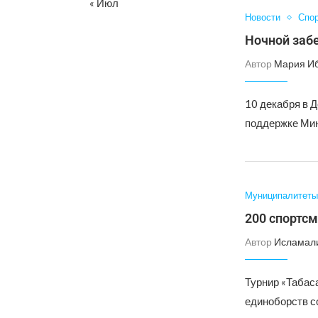
« Июл
Новости
Спо
Ночной забе
Автор
Мария И
10 декабря в 
поддержке Мин
Муниципалитеты
200 спортсм
Автор
Исламал
Турнир «Табас
единоборств с