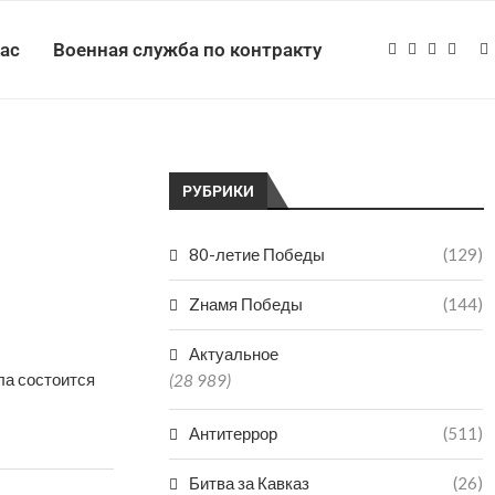
нас
Военная служба по контракту
РУБРИКИ
80-летие Победы
(129)
Zнамя Победы
(144)
Актуальное
ла состоится
(28 989)
Антитеррор
(511)
Битва за Кавказ
(26)