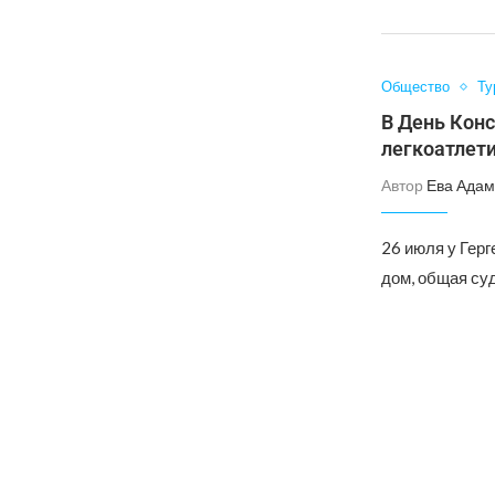
Общество
Ту
В День Конс
легкоатлети
Автор
Ева Адам
26 июля у Гер
дом, общая су