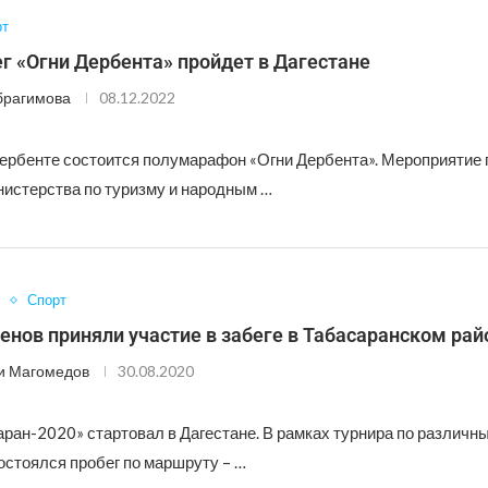
рт
г «Огни Дербента» пройдет в Дагестане
брагимова
08.12.2022
Дербенте состоится полумарафон «Огни Дербента». Мероприятие 
истерства по туризму и народным …
Спорт
енов приняли участие в забеге в Табасаранском рай
и Магомедов
30.08.2020
аран-2020» стартовал в Дагестане. В рамках турнира по различн
остоялся пробег по маршруту – …