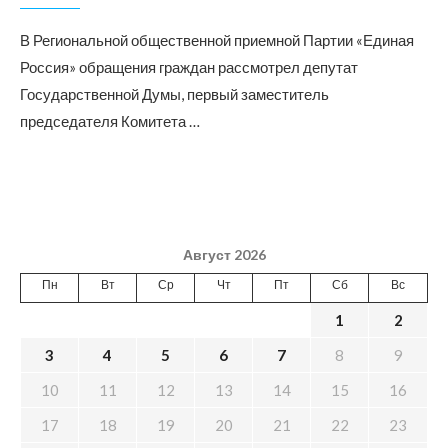
В Региональной общественной приемной Партии «Единая
Россия» обращения граждан рассмотрел депутат
Государственной Думы, первый заместитель
председателя Комитета …
Август 2026
Пн
Вт
Ср
Чт
Пт
Сб
Вс
1
2
3
4
5
6
7
8
9
10
11
12
13
14
15
16
17
18
19
20
21
22
23