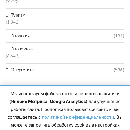
(9 799)
Туризм
(1 341)
Экология
(191)
Экономика
(8 642)
Энергетика
(536)
Мы используем файлы cookie и сервисы аналитики
(
Яндекс Метрика
,
Google Analytics
) для улучшения
работы сайта. Продолжая пользоваться сайтом, вы
Главный редактор сетевого издания Магомаев Тимур Нухович.
соглашаетесь с
Контакты редакции: 8(988)-292-94-34 Почта: vestiskfo@gmail.com По
политикой конфиденциальности
. Вы
вопросам сотрудничества: institut-media@yandex.ru Адрес: 367018,
можете запретить обработку cookies в настройках
Республика Дагестан, г. Махачкала, пр-т Насрутдинова, д. 1а. Все