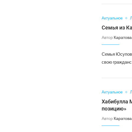
Актуальное
Л
Семья из К
Автор
Каратова
Семья Юсуповы
свою гражданс
Актуальное
Л
Хабибулла 
позицию»
Автор
Каратова