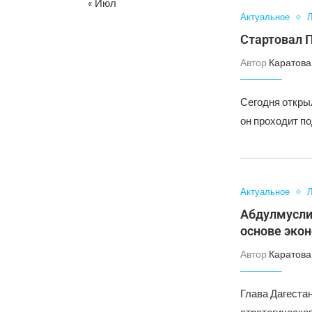
« Июл
Актуальное
Л
Стартовал 
Автор
Каратова
Сегодня откры
он проходит п
Актуальное
Л
Абдулмусли
основе эко
Автор
Каратова
Глава Дагеста