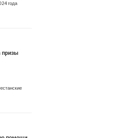
024 года
а призы
гестанские
нию помощи