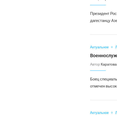
Президент Рос
дагестанцу Аз
Актуальное
Л
Военнослуж
Автор
Каратова
Боец специаль
отмечен высок
Актуальное
Л