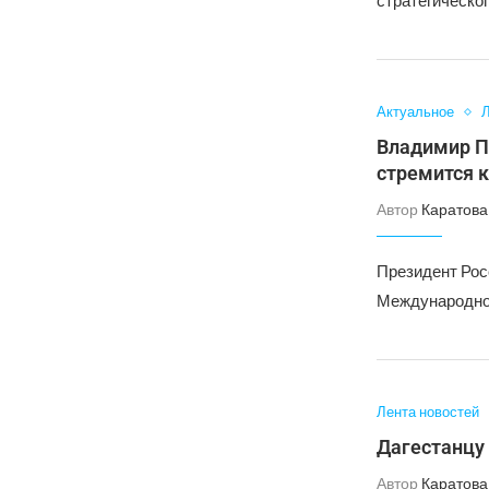
стратегическог
Актуальное
Л
Владимир П
стремится 
Автор
Каратова
Президент Рос
Международног
Лента новостей
Дагестанцу
Автор
Каратова