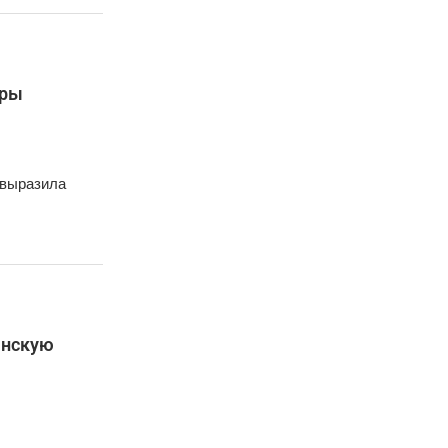
оры
 выразила
анскую