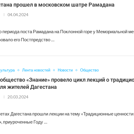
стана прошел в московском шатре Рамадана
04.04.2024
го периода поста Рамадана на Поклонной горе у Мемориальной ме
зовало его Постпредство …
ультура
Лента новостей
Новости
Общество
 общество «Знание» провело цикл лекций о традици
для жителей Дагестана
20.03.2024
етах Дагестана прошли лекции на тему «Традиционные ценности и
», приуроченные Году …