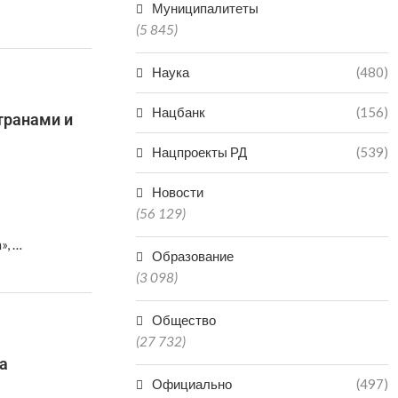
Муниципалитеты
(5 845)
Наука
(480)
Нацбанк
(156)
транами и
Нацпроекты РД
(539)
Новости
(56 129)
», …
Образование
(3 098)
Общество
(27 732)
а
Официально
(497)