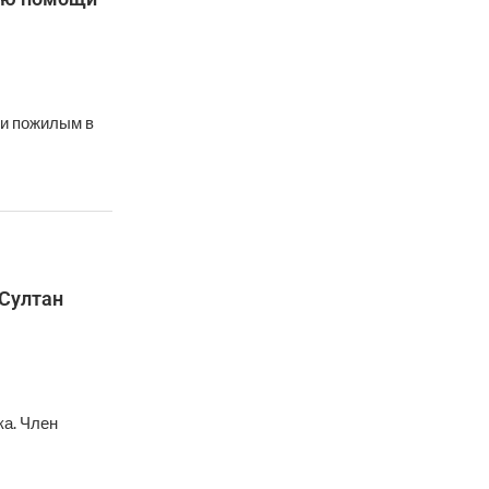
 и пожилым в
 Султан
а. Член