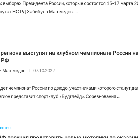
 выборах Президента России, которые состоятся 15-17 марта 2
путат НС РД Хабибула Магомедов. …
региона выступят на клубном чемпионате России н
 РФ
и Магомедов
07.10.2022
дет чемпионат России по дзюдо, участниками которого станут да
егион представит спортклуб «Вудглейд». Соревнования …
ество
РФ поручил представить новые методики по оказа