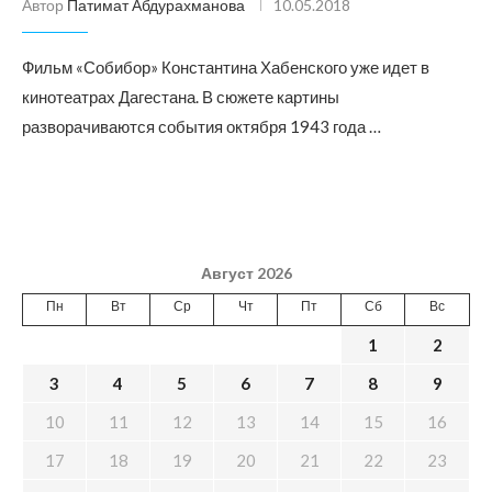
Автор
Патимат Абдурахманова
10.05.2018
Фильм «Собибор» Константина Хабенского уже идет в
кинотеатрах Дагестана. В сюжете картины
разворачиваются события октября 1943 года …
Август 2026
Пн
Вт
Ср
Чт
Пт
Сб
Вс
1
2
3
4
5
6
7
8
9
10
11
12
13
14
15
16
17
18
19
20
21
22
23