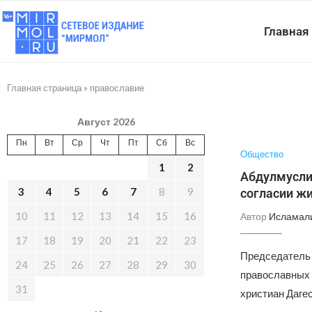
Главная
Главная страница
»
православие
Август 2026
Пн
Вт
Ср
Чт
Пт
Сб
Вс
Общество
1
2
Абдулмусли
3
4
5
6
7
8
9
согласии жи
10
11
12
13
14
15
16
Автор
Исламал
17
18
19
20
21
22
23
Председатель
24
25
26
27
28
29
30
православных 
31
христиан Даге