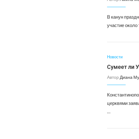
В канун праздн
участие около 
Новости
Сумеет ли У
Автор
Диана Му
Константинопо
церквями заяв
…