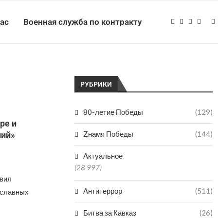
нас
Военная служба по контракту
РУБРИКИ
80-летие Победы
(129)
ре и
Zнамя Победы
(144)
ний»
Актуальное
(28 997)
вил
Антитеррор
(511)
ославных
Битва за Кавказ
(26)