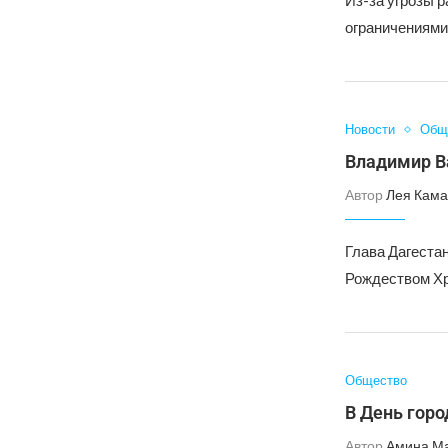
Из-за угрозы 
ограничениями
Новости
Общ
Владимир В
Автор
Лея Кама
Глава Дагеста
Рождеством Хр
Общество
В День горо
Автор
Амина М