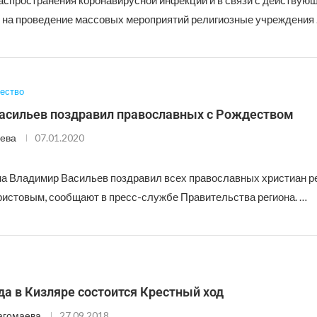
распространения коронавирусной инфекции и в связи с действую
 на проведение массовых мероприятий религиозные учреждения
ество
асильев поздравил православных с Рождеством
ева
07.01.2020
на Владимир Васильев поздравил всех православных христиан р
истовым, сообщают в пресс-службе Правительства региона. …
да в Кизляре состоится Крестный ход
агомаева
27.09.2018