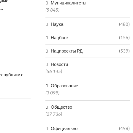
щими
Муниципалитеты
 …
(5 845)
Наука
(480)
Нацбанк
(156)
Нацпроекты РД
(539)
Новости
(56 145)
еспублики с
Образование
(3 099)
Общество
(27 736)
Официально
(498)