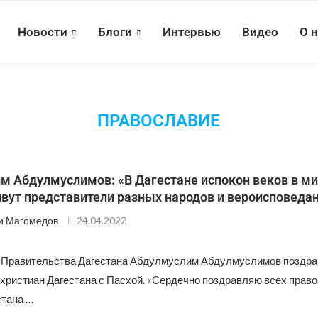
Новости
Блоги
Интервью
Видео
О 
ПРАВОСЛАВИЕ
м Абдулмуслимов: «В Дагестане испокон веков в ми
вут представители разных народов и вероисповеда
и Магомедов
24.04.2022
 Правительства Дагестана Абдулмуслим Абдулмуслимов поздра
христиан Дагестана с Пасхой. «Сердечно поздравляю всех прав
стана …