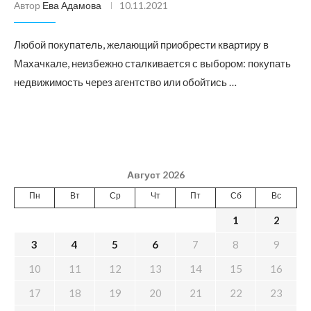
Автор
Ева Адамова
10.11.2021
Любой покупатель, желающий приобрести квартиру в
Махачкале, неизбежно сталкивается с выбором: покупать
недвижимость через агентство или обойтись …
Август 2026
Пн
Вт
Ср
Чт
Пт
Сб
Вс
1
2
3
4
5
6
7
8
9
10
11
12
13
14
15
16
17
18
19
20
21
22
23