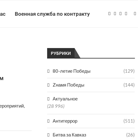
нас
Военная служба по контракту
РУБРИКИ
80-летие Победы
(129)
ом
Zнамя Победы
(144)
Актуальное
ероприятий,
(28 996)
Антитеррор
(511)
Битва за Кавказ
(26)