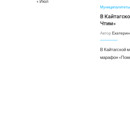
« Июл
Муниципалитеты
В Кайтагск
Чтим»
Автор
Екатерин
В Кайтагской 
марафон «Помн