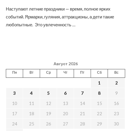
Наступают летние праздники — время, полное ярких
событий. Ярмарки, гуляния, аттракционы, а дети такие
любопытные. Это увлеченность …
Август 2026
Пн
Вт
Ср
Чт
Пт
Сб
Вс
1
2
3
4
5
6
7
8
9
10
11
12
13
14
15
16
17
18
19
20
21
22
23
24
25
26
27
28
29
30