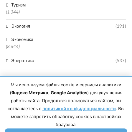
Туризм
(1 344)
Экология
(191)
Экономика
(8 644)
Энергетика
(537)
Мы используем файлы cookie и сервисы аналитики
(
Яндекс Метрика
,
Google Analytics
) для улучшения
работы сайта. Продолжая пользоваться сайтом, вы
Главный редактор сетевого издания Магомаев Тимур Нухович.
соглашаетесь с
Контакты редакции: 8(988)-292-94-34 Почта: vestiskfo@gmail.com По
политикой конфиденциальности
. Вы
вопросам сотрудничества: institut-media@yandex.ru Адрес: 367018,
можете запретить обработку cookies в настройках
Республика Дагестан, г. Махачкала, пр-т Насрутдинова, д. 1а. Все
права защищены. Копирование и использование полных материалов
браузера.
запрещено, частичное цитирование возможно только при условии
гиперссылки на сайт mirmol.ru. 16+