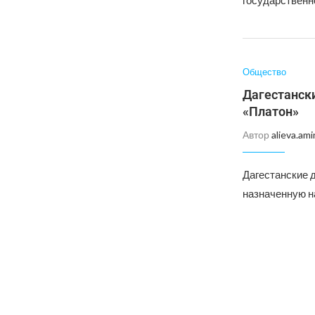
государственн
Общество
Дагестански
«Платон»
Автор
alieva.ami
Дагестанские 
назначенную н