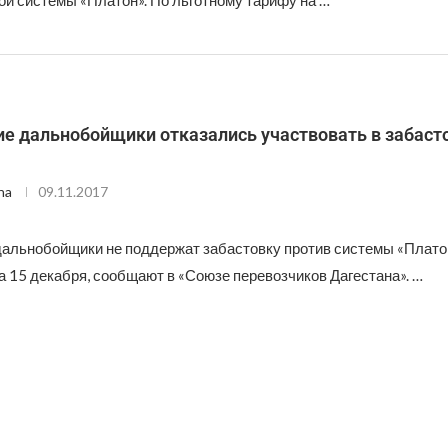
ой системы «Платон». По льготному тарифу на …
е дальнобойщики отказались участвовать в забаст
na
09.11.2017
дальнобойщики не поддержат забастовку против системы «Плато
а 15 декабря, сообщают в «Союзе перевозчиков Дагестана». …