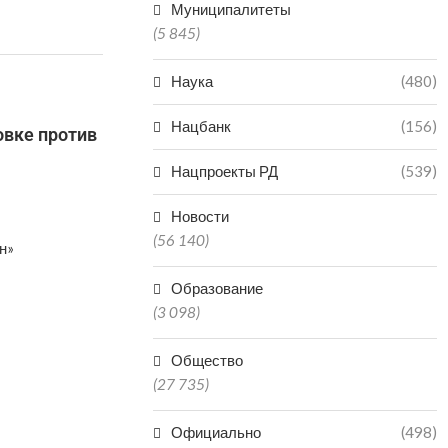
Муниципалитеты
(5 845)
Наука
(480)
Нацбанк
(156)
овке против
Нацпроекты РД
(539)
Новости
(56 140)
н»
Образование
(3 098)
Общество
(27 735)
Официально
(498)