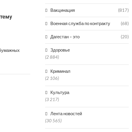
Вакцинация
(817)
стему
Военная служба по контракту
(68)
Дагестан – это
(20)
Здоровье
 бумажных
(2 884)
Криминал
(2 106)
Культура
(3 217)
Лента новостей
(30 565)