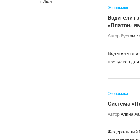
« Июл
Экономика
Водители г
«Платон» в
Автор
Рустам К
Водители тяга
пропусков для
Экономика
Система «П
Автор
Алина Ха
Федеральный М