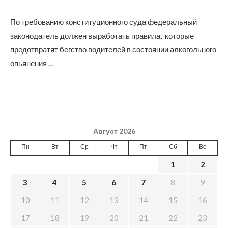
По требованию конституционного суда федеральный
законодатель должен выработать правила, которые
предотвратят бегство водителей в состоянии алкогольного
опьянения …
Август 2026
Пн
Вт
Ср
Чт
Пт
Сб
Вс
1
2
3
4
5
6
7
8
9
10
11
12
13
14
15
16
17
18
19
20
21
22
23